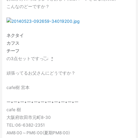
こんなのどーですか？
ネクタイ
カフス
チーフ
の3点セットですっ◟̆◞̆♩*̣̥
頑張ってるお父さんにどうですか？
cafe樹 宮本
ー•ー•ー•ー•ー•ー•ー•ー•ー•ー•ー
cafe 樹
大阪府吹田市元町8-30
TEL:06-6382-2351
AM8:00～PM6:00(夏期PM8:00)