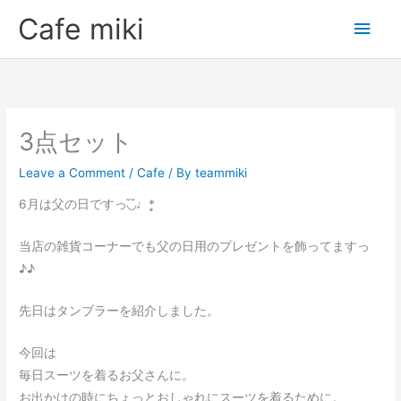
Skip
Main
Cafe miki
to
Men
content
3点セット
Leave a Comment
/
Cafe
/ By
teammiki
6月は父の日ですっ◟̆◞̆♩*̣̥
当店の雑貨コーナーでも父の日用のプレゼントを飾ってますっ
♪♪
先日はタンブラーを紹介しました。
今回は
毎日スーツを着るお父さんに。
お出かけの時にちょっとおしゃれにスーツを着るために。