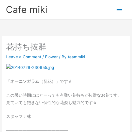
Skip
Main
Cafe miki
to
Men
content
花持ち抜群
Leave a Comment
/
Flower
/ By
teammiki
「
オーニソガラム
（切花）」です☆
この暑い時期にはとーっても有難い花持ちが抜群なお花です。
見ていても飽きない個性的な花姿も魅力的です☆
スタッフ：林
———————————————