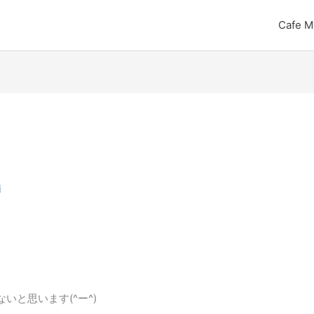
Cafe M
i
いと思います(^ー^)