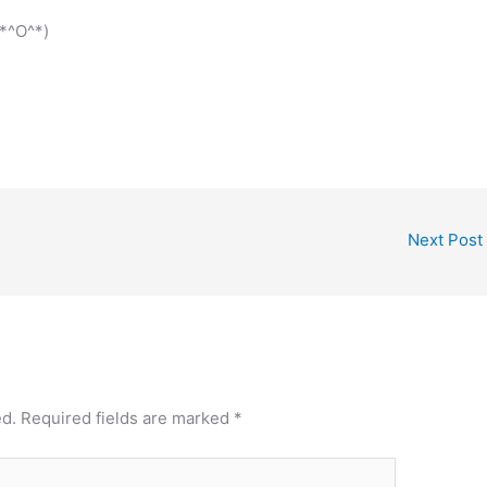
O^*)
Next Post
ed.
Required fields are marked
*