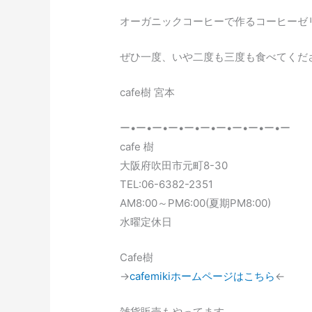
オーガニックコーヒーで作るコーヒーゼリーで
ぜひ一度、いや二度も三度も食べてください
cafe樹 宮本
ー•ー•ー•ー•ー•ー•ー•ー•ー•ー•ー
cafe 樹
大阪府吹田市元町8-30
TEL:06-6382-2351
AM8:00～PM6:00(夏期PM8:00)
水曜定休日
Cafe樹
→
cafemikiホームページはこちら
←
雑貨販売もやってます