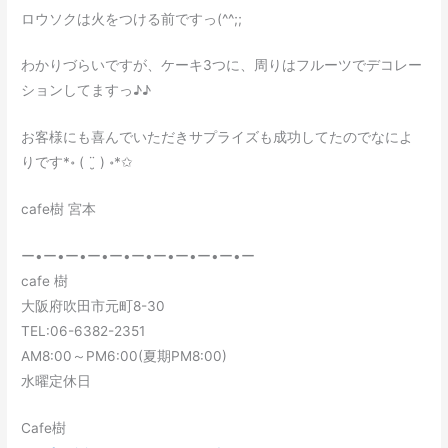
ロウソクは火をつける前ですっ(^^;;
わかりづらいですが、ケーキ3つに、周りはフルーツでデコレー
ションしてますっ♪♪
お客様にも喜んでいただきサプライズも成功してたのでなによ
りです*॰ ( ¨̮ ) ॰*✩
cafe樹 宮本
ー•ー•ー•ー•ー•ー•ー•ー•ー•ー•ー
cafe 樹
大阪府吹田市元町8-30
TEL:06-6382-2351
AM8:00～PM6:00(夏期PM8:00)
水曜定休日
Cafe樹