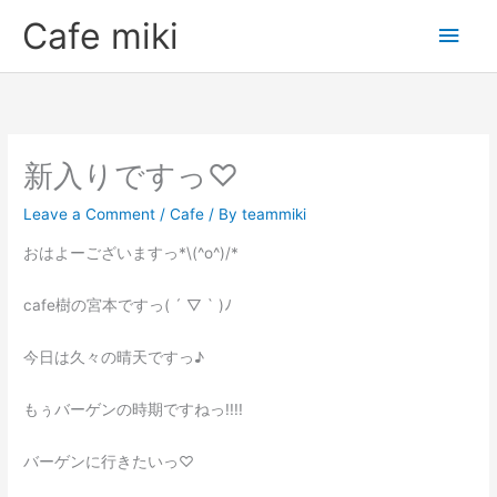
Skip
Main
Cafe miki
to
Men
content
新入りですっ♡
Leave a Comment
/
Cafe
/ By
teammiki
おはよーございますっ*\(^o^)/*
cafe樹の宮本ですっ( ´ ▽ ` )ﾉ
今日は久々の晴天ですっ♪
もぅバーゲンの時期ですねっ!!!!
バーゲンに行きたいっ♡