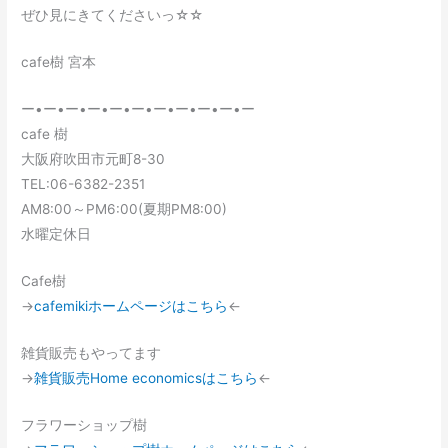
ぜひ見にきてくださいっ☆☆
cafe樹 宮本
ー•ー•ー•ー•ー•ー•ー•ー•ー•ー•ー
cafe 樹
大阪府吹田市元町8-30
TEL:06-6382-2351
AM8:00～PM6:00(夏期PM8:00)
水曜定休日
Cafe樹
→
cafemikiホームページはこちら
←
雑貨販売もやってます
→
雑貨販売Home economicsはこちら
←
フラワーショップ樹