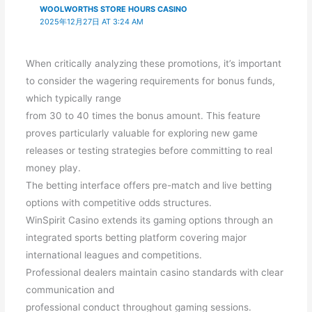
WOOLWORTHS STORE HOURS CASINO
2025年12月27日 AT 3:24 AM
When critically analyzing these promotions, it’s important
to consider the wagering requirements for bonus funds,
which typically range
from 30 to 40 times the bonus amount. This feature
proves particularly valuable for exploring new game
releases or testing strategies before committing to real
money play.
The betting interface offers pre-match and live betting
options with competitive odds structures.
WinSpirit Casino extends its gaming options through an
integrated sports betting platform covering major
international leagues and competitions.
Professional dealers maintain casino standards with clear
communication and
professional conduct throughout gaming sessions.