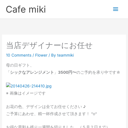
Skip
Main
Cafe miki
to
Men
content
当店デザイナーにお任せ
10 Comments
/
Flower
/ By
teammiki
母の日ギフト、
「
シックなアレンジメント
」
3500円〜
のご予約を承り中です☆
※ 画像はイメージです
お花の色、デザインは全てお任せください ♪
ご予算にあわせ、精一杯作成させて頂きます！ ^o^
お得な早割も残り一週間を切りました。（５月２日まで）