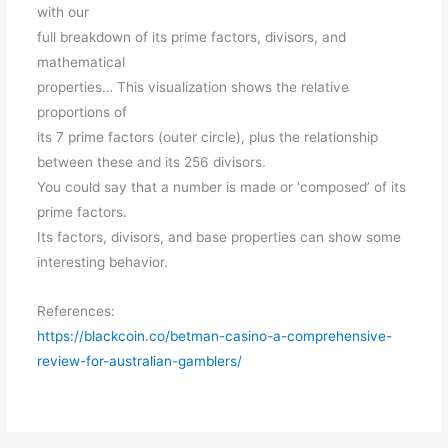
with our
full breakdown of its prime factors, divisors, and
mathematical
properties… This visualization shows the relative
proportions of
its 7 prime factors (outer circle), plus the relationship
between these and its 256 divisors.
You could say that a number is made or ‘composed’ of its
prime factors.
Its factors, divisors, and base properties can show some
interesting behavior.
References:
https://blackcoin.co/betman-casino-a-comprehensive-
review-for-australian-gamblers/