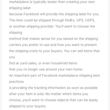
marketplace is typically easier than creating your own
shipping label
because Facebook will provide the shipping label for you.
The item could be shipped through FedEx, UPS, USPS,
or another shipping provider. You’ll want to choose the
shipping
method that makes sense for you based on the shipping
carriers you prefer to use and how you want to present
the shipping costs to your buyers. You can sell items that
you
find at yard sales, or even household items
that you no longer use around your own home.
An important part of Facebook marketplace shipping best
practices
is providing the tracking information as soon as possible
after your item is sold. No matter which items you
choose, you’ll want to choose objects that can be easily
shipped to your buyers.