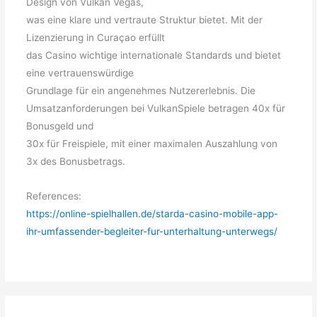
Design von Vulkan Vegas,
was eine klare und vertraute Struktur bietet. Mit der
Lizenzierung in Curaçao erfüllt
das Casino wichtige internationale Standards und bietet
eine vertrauenswürdige
Grundlage für ein angenehmes Nutzererlebnis. Die
Umsatzanforderungen bei VulkanSpiele betragen 40x für
Bonusgeld und
30x für Freispiele, mit einer maximalen Auszahlung von
3x des Bonusbetrags.
References:
https://online-spielhallen.de/starda-casino-mobile-app-
ihr-umfassender-begleiter-fur-unterhaltung-unterwegs/