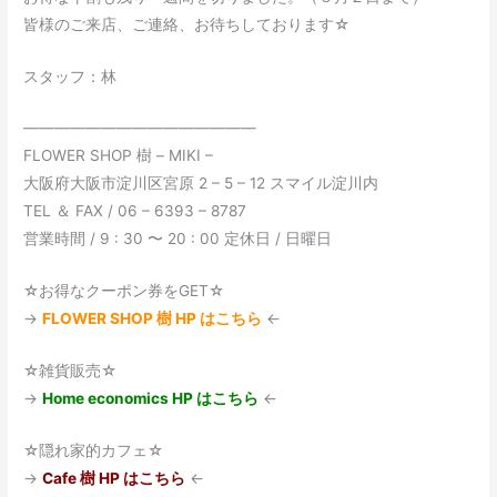
皆様のご来店、ご連絡、お待ちしております☆
スタッフ：林
———————————————
FLOWER SHOP 樹 – MIKI –
大阪府大阪市淀川区宮原 2 – 5 – 12 スマイル淀川内
TEL ＆ FAX / 06 – 6393 – 8787
営業時間 / 9 : 30 〜 20 : 00 定休日 / 日曜日
☆お得なクーポン券をGET☆
→
FLOWER SHOP 樹 HP はこちら
←
☆雑貨販売☆
→
Home economics HP はこちら
←
☆隠れ家的カフェ☆
→
Cafe 樹 HP はこちら
←