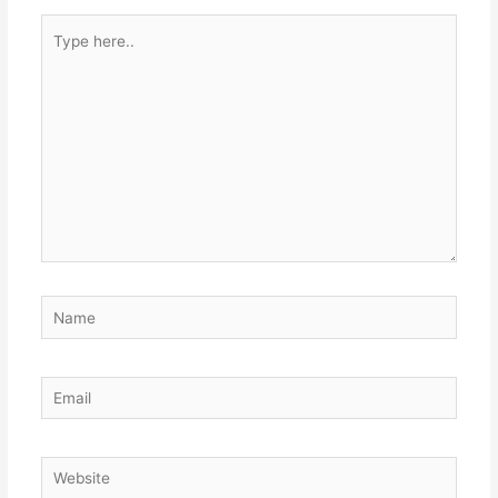
Type
here..
Name
Email
Website