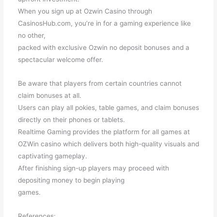
When you sign up at Ozwin Casino through
CasinosHub.com, you’re in for a gaming experience like
no other,
packed with exclusive Ozwin no deposit bonuses and a
spectacular welcome offer.
Be aware that players from certain countries cannot
claim bonuses at all.
Users can play all pokies, table games, and claim bonuses
directly on their phones or tablets.
Realtime Gaming provides the platform for all games at
OZWin casino which delivers both high-quality visuals and
captivating gameplay.
After finishing sign-up players may proceed with
depositing money to begin playing
games.
References: