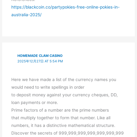
https://blackcoin.co/partypokies-free-online-pokies-in-
australia-2025/
HOMEMADE CLAM CASINO
2025年12月27日 AT 5:54 PM
Here we have made a list of the currency names you
would need to write spellings in order
to deposit money against your currency cheques, DD,
loan payments or more.
Prime factors of a number are the prime numbers
that multiply together to form that number. Like all
numbers, it has a distinctive mathematical structure.
Discover the secrets of 999,999,999,999,999,999,999