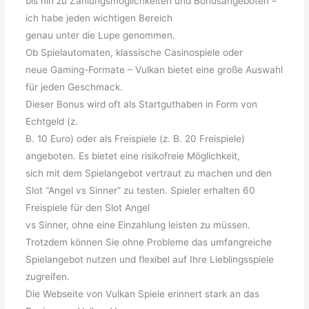
bis hin zu Zahlungsmöglichkeiten und Bonusangeboten –
ich habe jeden wichtigen Bereich
genau unter die Lupe genommen.
Ob Spielautomaten, klassische Casinospiele oder
neue Gaming-Formate – Vulkan bietet eine große Auswahl
für jeden Geschmack.
Dieser Bonus wird oft als Startguthaben in Form von
Echtgeld (z.
B. 10 Euro) oder als Freispiele (z. B. 20 Freispiele)
angeboten. Es bietet eine risikofreie Möglichkeit,
sich mit dem Spielangebot vertraut zu machen und den
Slot “Angel vs Sinner” zu testen. Spieler erhalten 60
Freispiele für den Slot Angel
vs Sinner, ohne eine Einzahlung leisten zu müssen.
Trotzdem können Sie ohne Probleme das umfangreiche
Spielangebot nutzen und flexibel auf Ihre Lieblingsspiele
zugreifen.
Die Webseite von Vulkan Spiele erinnert stark an das