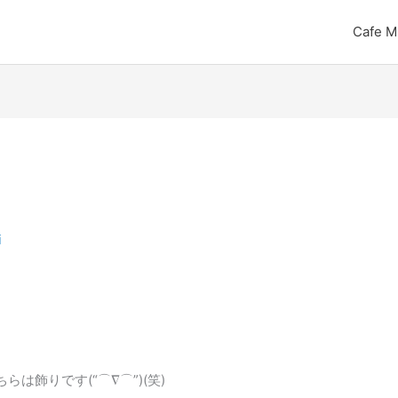
Cafe M
i
は飾りです(“⌒∇⌒”)(笑)