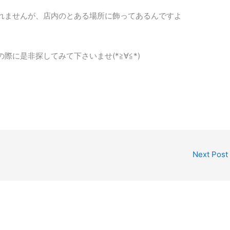
れませんが、店内のとある場所に飾ってあるんですよ
に是非探してみて下さいませ(*≧∀≦*)
Next Post