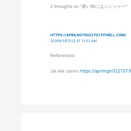
2 thoughts on “寒い時にはジンジャー”
HTTPS://APRILNGTR022707.FITNELL.COM/
2026年5月31日 AT 11:02 AM
References:
Jai alai casino
https://aprilngtr022707.f