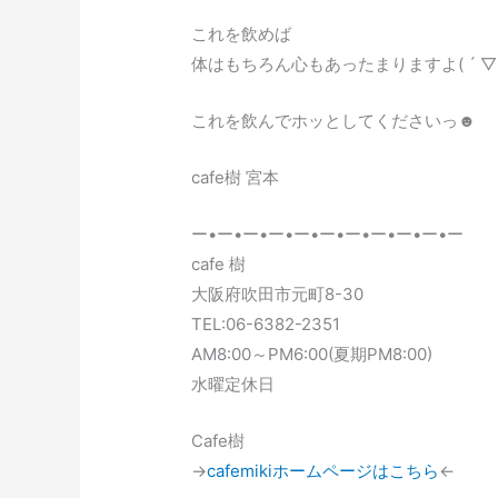
これを飲めば
体はもちろん心もあったまりますよ( ´ ▽ `
これを飲んでホッとしてくださいっ☻
cafe樹 宮本
ー•ー•ー•ー•ー•ー•ー•ー•ー•ー•ー
cafe 樹
大阪府吹田市元町8-30
TEL:06-6382-2351
AM8:00～PM6:00(夏期PM8:00)
水曜定休日
Cafe樹
→
cafemikiホームページはこちら
←