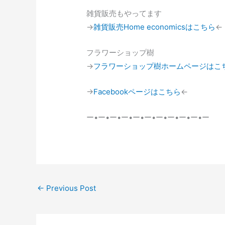
雑貨販売もやってます
→
雑貨販売Home economicsはこちら
←
フラワーショップ樹
→
フラワーショップ樹ホームページはこ
→
Facebookページはこちら
←
ー•ー•ー•ー•ー•ー•ー•ー•ー•ー•ー
←
Previous Post