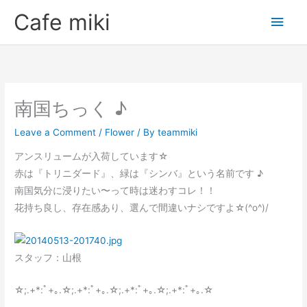
Skip
Main
Cafe miki
to
Men
content
南国ちっく ♪
Leave a Comment
/
Flower
/ By
teammiki
アンスリュームが入荷しています☆
赤は『トリニダード』、緑は『シンバ』という名前です ♪
南国気分に浸りたい〜って時は迷わすコレ！！
花持ち良し、存在感あり、選んで間違いナシですよ☆(^o^)/
スタッフ：山根
☆;.+*:ﾟ+｡.☆;.+*:ﾟ+｡.☆;.+*:ﾟ+｡.☆;.+*:ﾟ+｡.☆