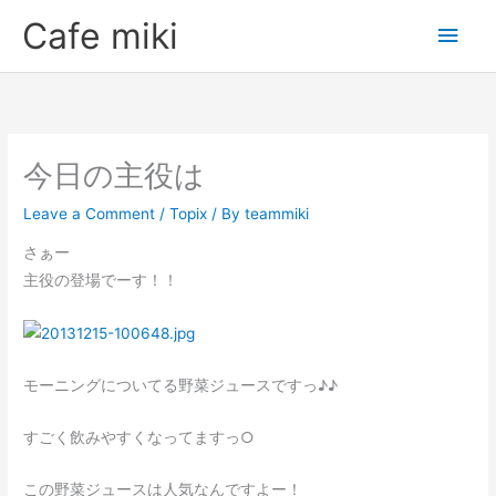
Skip
Main
Cafe miki
to
Men
content
今日の主役は
Leave a Comment
/
Topix
/ By
teammiki
さぁー
主役の登場でーす！！
モーニングについてる野菜ジュースですっ♪♪
すごく飲みやすくなってますっ○
この野菜ジュースは人気なんですよー！