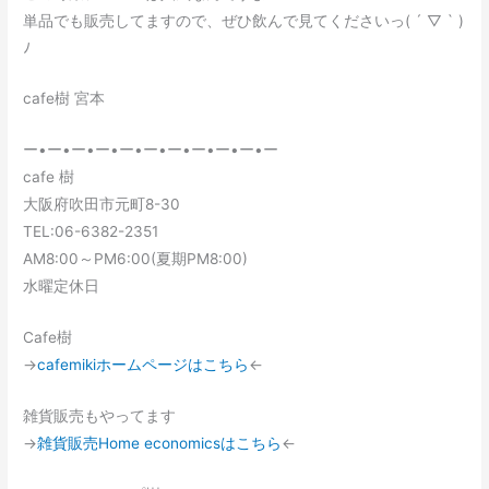
単品でも販売してますので、ぜひ飲んで見てくださいっ( ´ ▽ ` )
ﾉ
cafe樹 宮本
ー•ー•ー•ー•ー•ー•ー•ー•ー•ー•ー
cafe 樹
大阪府吹田市元町8-30
TEL:06-6382-2351
AM8:00～PM6:00(夏期PM8:00)
水曜定休日
Cafe樹
→
cafemikiホームページはこちら
←
雑貨販売もやってます
→
雑貨販売Home economicsはこちら
←