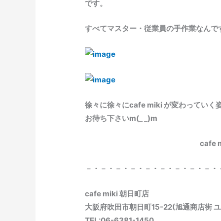
です。
すべてマスター・従業員の手作業なんですよo
徐々に徐々にcafe miki が変わっ
お待ち下さいm(_ _)m
cafe
－・－・－・－・－・－・－・－・－・
cafe miki 朝日町店
大阪府吹田市朝日町15-22(旭通商店街 
TEL:06-6381-1450