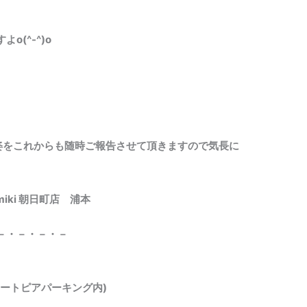
(^-^)o
ていく姿をこれからも随時ご報告させて頂きますので気長に
 miki 朝日町店 浦本
－・－・－・－
ユートピアパーキング内)