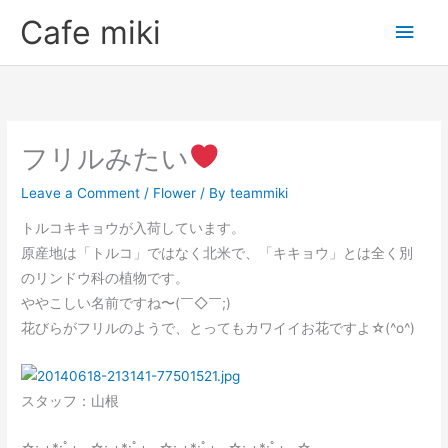
Skip
Main
Cafe miki
to
Men
content
フリルみたい
Leave a Comment
/
Flower
/ By
teammiki
トルコキキョウが入荷しています。
原産地は「トルコ」ではなく北米で、「キキョウ」とは全く別
のリンドウ科の植物です。
ややこしい名前ですね〜(￣◇￣;)
花びらがフリルのようで、とってもカワイイお花ですよ☆(^o^)
スタッフ：山根
☆;.+*:ﾟ+｡.☆;.+*:ﾟ+｡.☆;.+*:ﾟ+｡.☆;.+*:ﾟ+｡.☆