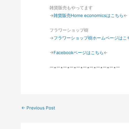
雑貨販売もやってます
→
雑貨販売Home economicsはこちら
←
フラワーショップ樹
→
フラワーショップ樹ホームページはこ
→
Facebookページはこちら
←
ー•ー•ー•ー•ー•ー•ー•ー•ー•ー•ー
←
Previous Post