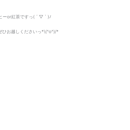
紅茶ですっ( ´ ▽ ` )ﾉ
お越しくださいっ*\(^o^)/*