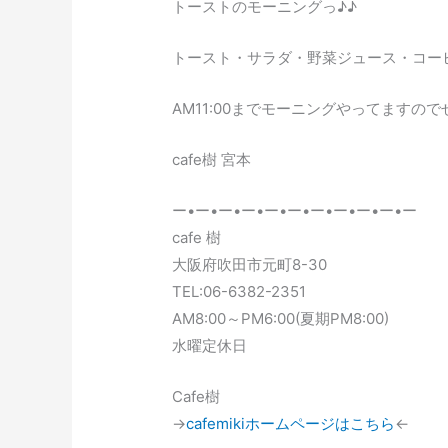
トーストのモーニングっ♪♪
トースト・サラダ・野菜ジュース・コーヒーor
AM11:00までモーニングやってますのでぜひ
cafe樹 宮本
ー•ー•ー•ー•ー•ー•ー•ー•ー•ー•ー
cafe 樹
大阪府吹田市元町8-30
TEL:06-6382-2351
AM8:00～PM6:00(夏期PM8:00)
水曜定休日
Cafe樹
→
cafemikiホームページはこちら
←