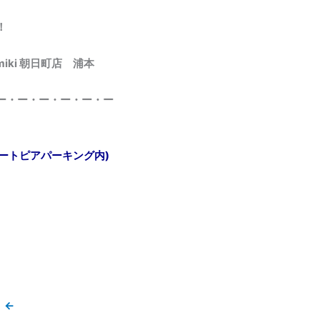
！
 miki 朝日町店 浦本
ー・ー・ー・ー・ー・ー
ユートピアパーキング内)
！←