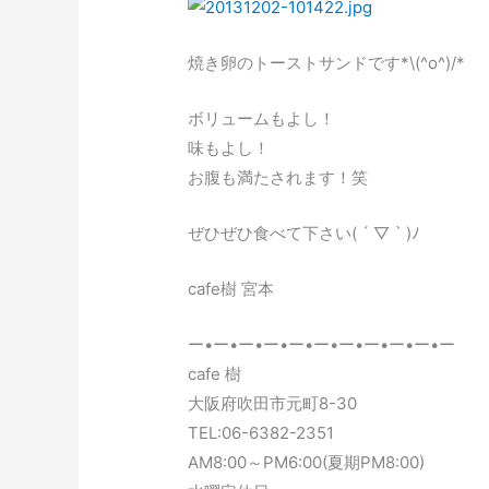
焼き卵のトーストサンドです*\(^o^)/*
ボリュームもよし！
味もよし！
お腹も満たされます！笑
ぜひぜひ食べて下さい( ´ ▽ ` )ﾉ
cafe樹 宮本
ー•ー•ー•ー•ー•ー•ー•ー•ー•ー•ー
cafe 樹
大阪府吹田市元町8-30
TEL:06-6382-2351
AM8:00～PM6:00(夏期PM8:00)