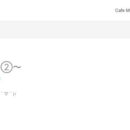
Cafe M
の②〜
i
 ` )ﾉ