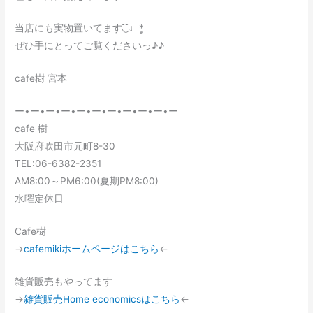
当店にも実物置いてます◟̆◞̆♩*̣̥
ぜひ手にとってご覧くださいっ♪♪
cafe樹 宮本
ー•ー•ー•ー•ー•ー•ー•ー•ー•ー•ー
cafe 樹
大阪府吹田市元町8-30
TEL:06-6382-2351
AM8:00～PM6:00(夏期PM8:00)
水曜定休日
Cafe樹
→
cafemikiホームページはこちら
←
雑貨販売もやってます
→
雑貨販売Home economicsはこちら
←