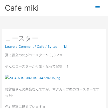
Skip
Main
Cafe miki
to
Men
content
コースター
Leave a Comment
/
Cafe
/ By
teammiki
夏に役立つのがコースター*॰ ( ¨̮ ) ॰*✩
そんなコースターが可愛くなって登場！！
雑貨屋さんの商品なんですが、マグカップ型のコースターです
っ♪♪
色も豊富に揃えています☆