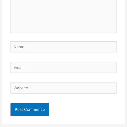
Name
Email
Website