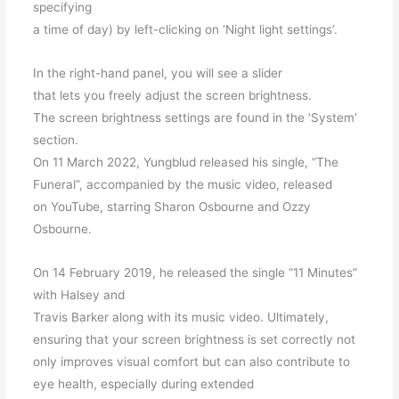
specifying
a time of day) by left-clicking on ‘Night light settings’.
In the right-hand panel, you will see a slider
that lets you freely adjust the screen brightness.
The screen brightness settings are found in the ‘System’
section.
On 11 March 2022, Yungblud released his single, “The
Funeral”, accompanied by the music video, released
on YouTube, starring Sharon Osbourne and Ozzy
Osbourne.
On 14 February 2019, he released the single “11 Minutes”
with Halsey and
Travis Barker along with its music video. Ultimately,
ensuring that your screen brightness is set correctly not
only improves visual comfort but can also contribute to
eye health, especially during extended