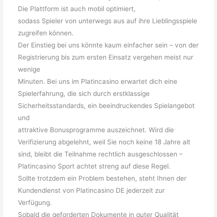
Die Plattform ist auch mobil optimiert,
sodass Spieler von unterwegs aus auf ihre Lieblingsspiele
zugreifen können.
Der Einstieg bei uns könnte kaum einfacher sein – von der
Registrierung bis zum ersten Einsatz vergehen meist nur
wenige
Minuten. Bei uns im Platincasino erwartet dich eine
Spielerfahrung, die sich durch erstklassige
Sicherheitsstandards, ein beeindruckendes Spielangebot
und
attraktive Bonusprogramme auszeichnet. Wird die
Verifizierung abgelehnt, weil Sie noch keine 18 Jahre alt
sind, bleibt die Teilnahme rechtlich ausgeschlossen –
Platincasino Sport achtet streng auf diese Regel.
Sollte trotzdem ein Problem bestehen, steht Ihnen der
Kundendienst von Platincasino DE jederzeit zur
Verfügung.
Sobald die geforderten Dokumente in guter Qualität