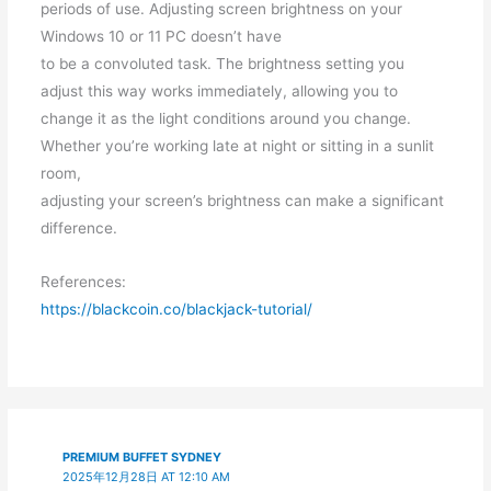
periods of use. Adjusting screen brightness on your
Windows 10 or 11 PC doesn’t have
to be a convoluted task. The brightness setting you
adjust this way works immediately, allowing you to
change it as the light conditions around you change.
Whether you’re working late at night or sitting in a sunlit
room,
adjusting your screen’s brightness can make a significant
difference.
References:
https://blackcoin.co/blackjack-tutorial/
PREMIUM BUFFET SYDNEY
2025年12月28日 AT 12:10 AM