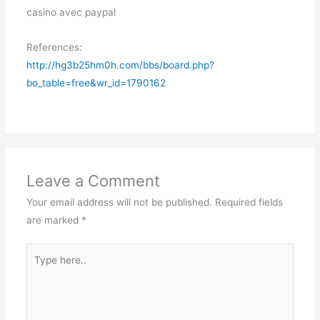
casino avec paypal
References:
http://hg3b25hm0h.com/bbs/board.php?
bo_table=free&wr_id=1790162
Leave a Comment
Your email address will not be published.
Required fields
are marked
*
Type
here..