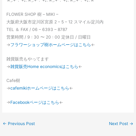
FLOWER SHOP 樹 – MIKI –
大阪府大阪市淀川区宮原 2 – 5 – 12 スマイル淀川内
TEL ＆ FAX / 06 – 6393 – 8787
営業時間 / 9 : 30 〜 20 : 00 定休日 / 日曜日
→
フラワーショップ樹ホームページはこちら
←
雑貨販売もやってます
→
雑貨販売Home economicsはこちら
←
Cafe樹
→
cafemikiホームページはこちら
←
→
Facebookページはこちら
←
←
Previous Post
Next Post
→