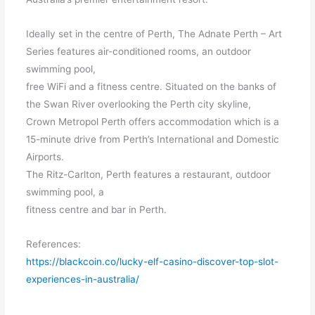
Ideally set in the centre of Perth, The Adnate Perth – Art
Series features air-conditioned rooms, an outdoor
swimming pool,
free WiFi and a fitness centre. Situated on the banks of
the Swan River overlooking the Perth city skyline,
Crown Metropol Perth offers accommodation which is a
15-minute drive from Perth’s International and Domestic
Airports.
The Ritz-Carlton, Perth features a restaurant, outdoor
swimming pool, a
fitness centre and bar in Perth.
References:
https://blackcoin.co/lucky-elf-casino-discover-top-slot-
experiences-in-australia/