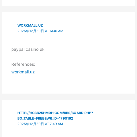
WORKMALL.UZ
2025年12月30日 AT 6:30 AM
paypal casino uk
References:
workmall.uz
HTTP://HG3B25HM0H.COM/BBS/BOARD.PHP?
BO_TABLE=FREE&WR_ID=1790162
2025年12月30日 AT 7:49 AM