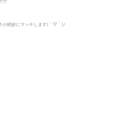
ので
妙にマッチします( ´ ▽ ` )ﾉ