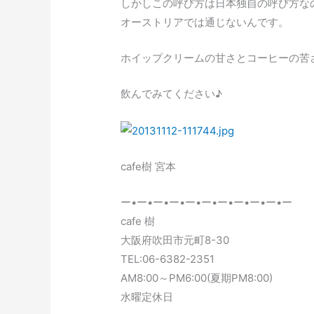
しかしこの呼び方は日本独自の呼び方な
オーストリアでは通じないんです。
ホイップクリームの甘さとコーヒーの苦さが絶
飲んでみてください♪
cafe樹 宮本
ー•ー•ー•ー•ー•ー•ー•ー•ー•ー•ー
cafe 樹
大阪府吹田市元町8-30
TEL:06-6382-2351
AM8:00～PM6:00(夏期PM8:00)
水曜定休日