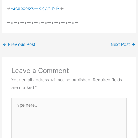
→
Facebookページはこちら
←
ー•ー•ー•ー•ー•ー•ー•ー•ー•ー•ー
←
Previous Post
Next Post
→
Leave a Comment
Your email address will not be published.
Required fields
are marked
*
Type
here..