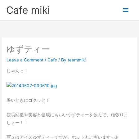
Skip
Main
Cafe miki
to
Men
content
ゆずティー
Leave a Comment
/
Cafe
/ By
teammiki
じゃんっ！
暑いときにゴクッと！
疲労回復や美容と健康にもいいゆずティーを飲んで、頑張りま
しょー！！
写メはアイスゆずティーですが、ホットもございますっ♪