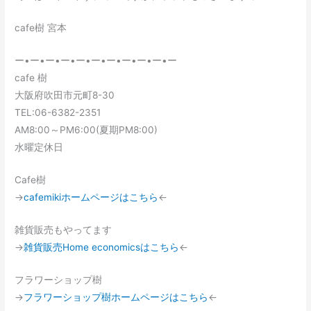
cafe樹 宮本
ー•ー•ー•ー•ー•ー•ー•ー•ー•ー•ー
cafe 樹
大阪府吹田市元町8-30
TEL:06-6382-2351
AM8:00～PM6:00(夏期PM8:00)
水曜定休日
Cafe樹
→
cafemikiホームページはこちら
←
雑貨販売もやってます
→
雑貨販売Home economicsはこちら
←
フラワーショップ樹
→
フラワーショップ樹ホームページはこちら
←