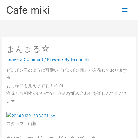
Skip
Main
Cafe miki
to
Men
content
まんまる☆
Leave a Comment
/
Flower
/ By
teammiki
ピンポン玉のように可愛い『ピンポン菊』が入荷しております
☆
お月様にも見えますね！(^o^)
洋花とも相性がいいので、色んな組み合わせを楽しんでくださ
い☆
スタッフ：山根
☆;.+*:ﾟ+｡.☆;.+*:ﾟ+｡.☆;.+*:ﾟ+｡.☆;.+*:ﾟ+｡.☆