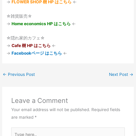
→
FLOWER SHOP 樹 HP はこちら
←
☆雑貨販売☆
→
Home economics HP はこちら
←
☆隠れ家的カフェ☆
→
Cafe 樹 HP はこちら
←
→
Facebookページ はこちら
←
←
Previous Post
Next Post
→
Leave a Comment
Your email address will not be published.
Required fields
are marked
*
Type