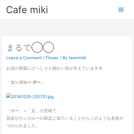
Skip
Main
Cafe miki
to
Men
content
まるで◯◯
Leave a Comment
/
Flower
/ By
teammiki
お花の表面にびっしりと細かい毛が生えています☆
「
カンガルー ポー
」
「ポー」＝「足」の意味で、
花姿がカンガルーの前足に似ていることからこのような名前が
つけられました。