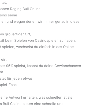
tet,
önnen Raging Bull Online
asino seine
efallen und wegen denen wir immer genau in diesem
ein großartiger Ort,
 beim Spielen von Casinospielen zu haben.
 spielen, wechselst du einfach in das Online
 ein.
ber 95% spielst, kannst du deine Gewinnchancen
it
etet für jeden etwas,
spiel-Fans.
eine Antwort erhalten, was schneller ist als
m Bull Casino bieten eine schnelle und