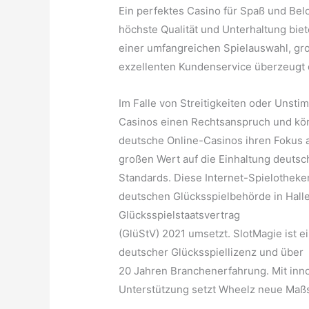
Ein perfektes Casino für Spaß und Be
höchste Qualität und Unterhaltung biete
einer umfangreichen Spielauswahl, gr
exzellenten Kundenservice überzeugt d
Im Falle von Streitigkeiten oder Unsti
Casinos einen Rechtsanspruch und kön
deutsche Online-Casinos ihren Fokus a
großen Wert auf die Einhaltung deutsc
Standards. Diese Internet-Spielothek
deutschen Glücksspielbehörde in Halle
Glücksspielstaatsvertrag
(GlüStV) 2021 umsetzt. SlotMagie ist e
deutscher Glücksspiellizenz und über
20 Jahren Branchenerfahrung. Mit inn
Unterstützung setzt Wheelz neue Maßs