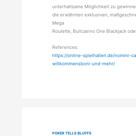
unterhaltsame Möglichkeit zu gewinne
die erwähnten exklusiven, maßgeschne
Mega
Roulette, Bullcasino One Blackjack ode
References:
https://online-spielhallen.de/nomini-
willkommensboni-und-mehr/
POKER TELLS BLUFFS