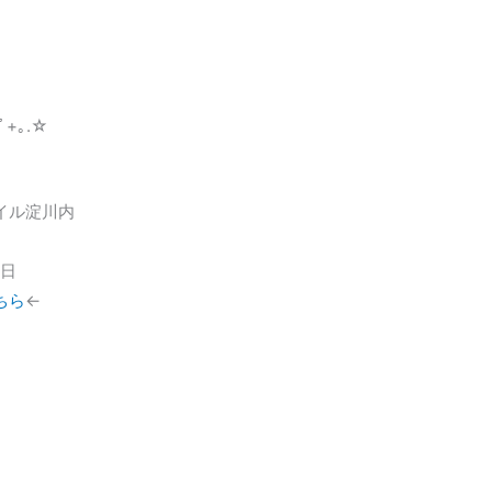
:ﾟ+｡.☆
マイル淀川内
曜日
ちら
←