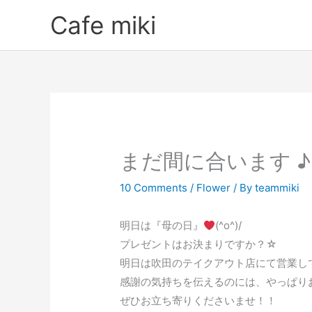
Skip
Cafe miki
to
content
まだ間に合います ♪
10 Comments
/
Flower
/ By
teammiki
明日は『母の日』
(^o^)/
プレゼントはお決まりですか？☆
明日は吹田のテイクアウト店にて営業し
感謝の気持ちを伝えるのには、やっぱり
ぜひお立ち寄りくださいませ！！