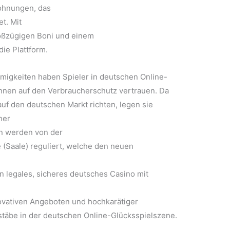
lohnungen, das
t. Mit
oßzügigen Boni und einem
ie Plattform.
mmigkeiten haben Spieler in deutschen Online-
nen auf den Verbraucherschutz vertrauen. Da
uf den deutschen Markt richten, legen sie
her
en werden von der
 (Saale) reguliert, welche den neuen
in legales, sicheres deutsches Casino mit
ovativen Angeboten und hochkarätiger
täbe in der deutschen Online-Glücksspielszene.