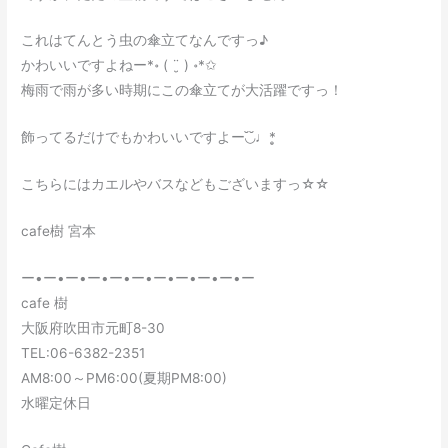
これはてんとう虫の傘立てなんですっ♪
かわいいですよねー*॰ ( ¨̮ ) ॰*✩
梅雨で雨が多い時期にこの傘立てが大活躍ですっ！
飾ってるだけでもかわいいですよー◟̆◞̆♩*̣̥
こちらにはカエルやバスなどもございますっ☆☆
cafe樹 宮本
ー•ー•ー•ー•ー•ー•ー•ー•ー•ー•ー
cafe 樹
大阪府吹田市元町8-30
TEL:06-6382-2351
AM8:00～PM6:00(夏期PM8:00)
水曜定休日