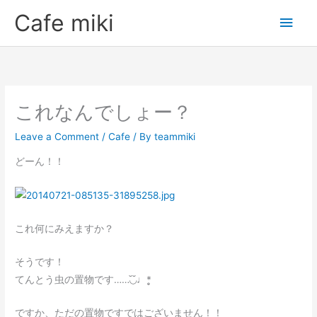
Skip
Main
Cafe miki
to
Men
content
これなんでしょー？
Leave a Comment
/
Cafe
/ By
teammiki
どーん！！
これ何にみえますか？
そうです！
てんとう虫の置物です……◟̆◞̆♩*̣̥
ですか、ただの置物ですではございません！！