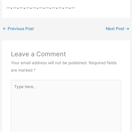
ー•ー•ー•ー•ー•ー•ー•ー•ー•ー•ー
←
Previous Post
Next Post
→
Leave a Comment
Your email address will not be published.
Required fields
are marked
*
Type
here..