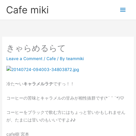
Skip
Main
Cafe miki
to
Men
content
きゃらめるらて
Leave a Comment
/
Cafe
/ By
teammiki
冷た〜い
キャラメルラテ
ですっ！！
コーヒーの苦味とキャラメルの甘みが相性抜群です(*´ ˘ `*)♡
コーヒーをブラックで飲む方にはちょっと甘いかもしれません
が、たまには甘いのもいいですよ♪♪
cafe樹 宮本