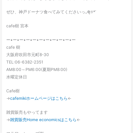
ぜひ、神戸ドーナツ食べてみてくださいっ₊✼̥୭*ˈ
cafe樹 宮本
ー•ー•ー•ー•ー•ー•ー•ー•ー•ー•ー
cafe 樹
大阪府吹田市元町8-30
TEL:06-6382-2351
AM8:00～PM6:00(夏期PM8:00)
水曜定休日
Cafe樹
→
cafemikiホームページはこちら
←
雑貨販売もやってます
→
雑貨販売Home economicsはこちら
←