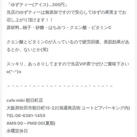
「ゆずティー(アイス)…300円」
当店のゆずティーは無添加ですので安心してゆずの果実までお
召し上がり頂けます！！
原材料…柚子・砂糖・はちみつ・クエン酸・ビタミンC
クエン酸とビタミンCが入っているので疲労回復、美肌効果があ
るとか、ないとか(笑)
スッキリ、あっさりしてますので当店VIP席でぜひご賞味下さい
o(^-^)o
－・－・－・－・－・－・－・－・－・－・－・－・－
cafe miki 朝日町店
大阪府吹田市朝日町15-22(旭通商店街 ユートピアパーキング内)
TEL:06-6381-1450
AM9:00～PM8:00(夏期)
水曜定休日