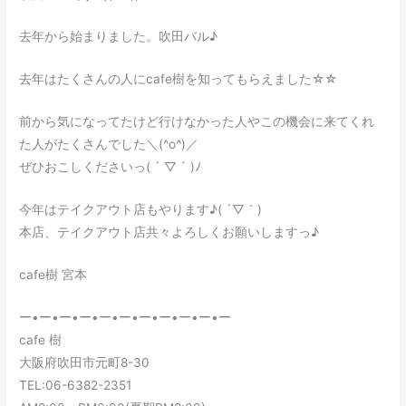
去年から始まりました。吹田バル♪
去年はたくさんの人にcafe樹を知ってもらえました☆☆
前から気になってたけど行けなかった人やこの機会に来てくれ
た人がたくさんでした＼(^o^)／
ぜひおこしくださいっ( ´ ▽ ` )ﾉ
今年はテイクアウト店もやります♪( ´▽｀)
本店、テイクアウト店共々よろしくお願いしますっ♪
cafe樹 宮本
ー•ー•ー•ー•ー•ー•ー•ー•ー•ー•ー
cafe 樹
大阪府吹田市元町8-30
TEL:06-6382-2351