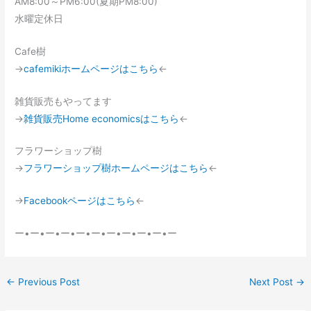
AM8:00～PM6:00(夏期PM8:00)
水曜定休日
Cafe樹
→
cafemikiホームページはこちら
←
雑貨販売もやってます
→
雑貨販売Home economicsはこちら
←
フラワーショップ樹
→
フラワーショップ樹ホームページはこちら
←
→
Facebookページはこちら
←
ー•ー•ー•ー•ー•ー•ー•ー•ー•ー•ー
←
Previous Post
Next Post
→