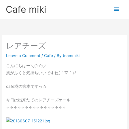
Skip
Main
Cafe miki
to
Men
content
レアチーズ
Leave a Comment
/
Cafe
/ By
teammiki
こんにちはー＼(^o^)／
風がふくと気持ちいいですね( ´ ▽ ` )ﾉ
cafe樹の宮本ですっ☆
今日は出来たてのレアチーズケーキ
↓↓↓↓↓↓↓↓↓↓↓↓↓↓↓↓